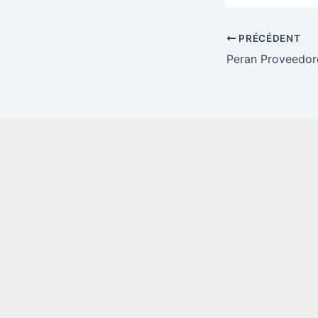
Navigation
PRÉCÉDENT
des
articles