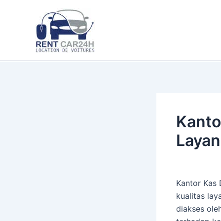
Aller
au
contenu
Kanto
Layan
Kantor Kas 
kualitas la
diakses oleh