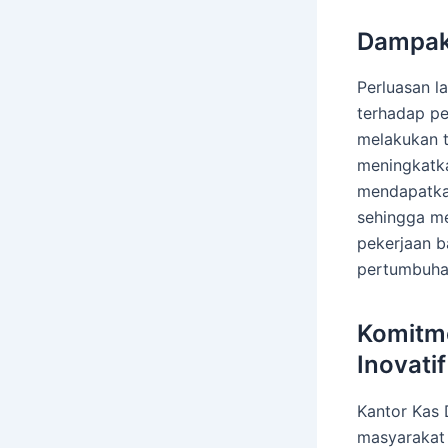
Dampak 
Perluasan l
terhadap pe
melakukan t
meningkatka
mendapatka
sehingga m
pekerjaan b
pertumbuhan
Komitme
Inovatif
Kantor Kas
masyarakat