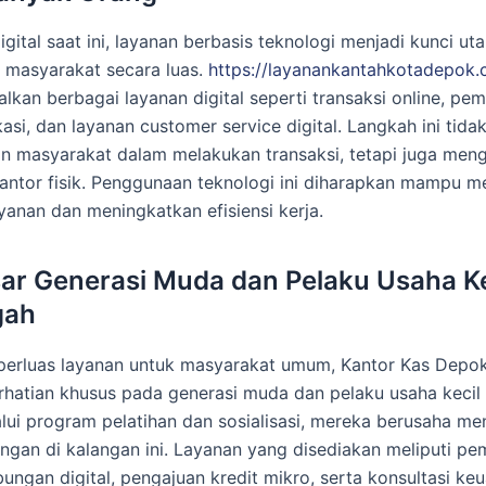
igital saat ini, layanan berbasis teknologi menjadi kunci u
 masyarakat secara luas.
https://layanankantahkotadepok.
kan berbagai layanan digital seperti transaksi online, pe
kasi, dan layanan customer service digital. Langkah ini tida
 masyarakat dalam melakukan transaksi, tetapi juga meng
kantor fisik. Penggunaan teknologi ini diharapkan mampu 
yanan dan meningkatkan efisiensi kerja.
r Generasi Muda dan Pelaku Usaha Ke
gah
erluas layanan untuk masyarakat umum, Kantor Kas Depok
hatian khusus pada generasi muda dan pelaku usaha keci
lui program pelatihan dan sosialisasi, mereka berusaha me
uangan di kalangan ini. Layanan yang disediakan meliputi p
bungan digital, pengajuan kredit mikro, serta konsultasi ke