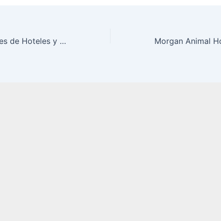
Peran Proveedores de Hoteles y Restaurantes dalam Meningkatkan Pelayanan