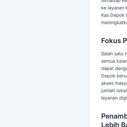
terhadap ke
ke layanan
Kas Depok 
meningkatka
Fokus P
Salah satu 
semua kalan
dapat deng
Depok beru
akses masya
jumlah loka
layanan dig
Penamb
Lebih 