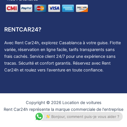
RENTCAR24?
Avec Rent Car24h, explorez Casablanca à votre guise. Flotte
variée, réservation en ligne facile, tarifs transparents sans
frais cachés. Service client 24/7 pour une expérience sans
tracas. Sécurité et confort garantis. Réservez avec Rent
Car24h et roulez vers l'aventure en toute confiance.
Copyright © 2026 Location de voitures
Rent Car24h représente la marque commerciale de l'entreprise
Luxe Rental Car
Bonjour, comment puis-je vous aider ?