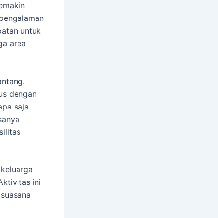
semakin
n pengalaman
mpatan untuk
ga area
antang.
sus dengan
apa saja
sanya
ilitas
i keluarga
tivitas ini
 suasana