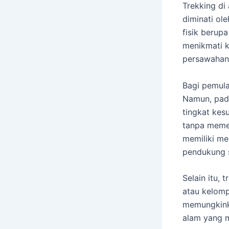
Trekking di
diminati ol
fisik berup
menikmati k
persawahan 
Bagi pemula
Namun, pada
tingkat kes
tanpa memer
memiliki med
pendukung s
Selain itu, 
atau kelomp
memungkinka
alam yang 