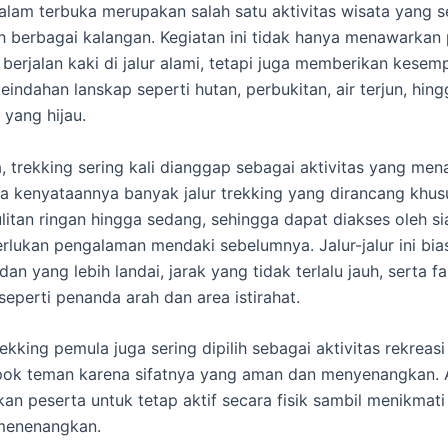
 alam terbuka merupakan salah satu aktivitas wisata yang 
eh berbagai kalangan. Kegiatan ini tidak hanya menawarka
a berjalan kaki di jalur alami, tetapi juga memberikan kese
eindahan lanskap seperti hutan, perbukitan, air terjun, hing
yang hijau.
, trekking sering kali dianggap sebagai aktivitas yang men
 kenyataannya banyak jalur trekking yang dirancang khu
ulitan ringan hingga sedang, sehingga dapat diakses oleh si
lukan pengalaman mendaki sebelumnya. Jalur-jalur ini bia
an yang lebih landai, jarak yang tidak terlalu jauh, serta fas
eperti penanda arah dan area istirahat.
trekking pemula juga sering dipilih sebagai aktivitas rekreas
ok teman karena sifatnya yang aman dan menyenangkan. Ak
n peserta untuk tetap aktif secara fisik sambil menikmati
menenangkan.