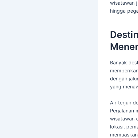
wisatawan ji
hingga pega
Desti
Menen
Banyak dest
memberikan
dengan jalu
yang menawa
Air terjun 
Perjalanan m
wisatawan 
lokasi, pem
memuaskan