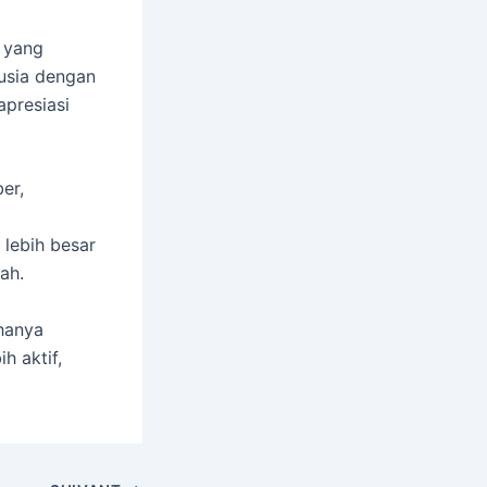
 yang
usia dengan
apresiasi
er,
 lebih besar
ah.
 hanya
h aktif,