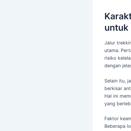
Karakt
untuk
Jalur trekk
utama. Pert
risiko kelel
dengan jela
Selain itu,
berkisar an
Hal ini mem
yang berleb
Faktor keam
Beberapa l