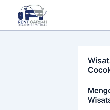
Aller
au
contenu
Wisat
Cocok
Menge
Wisat