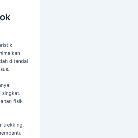
cok
istik
inimalkan
udah ditandai
sus.
anya
 singkat.
anan fisik
 trekking.
 membantu