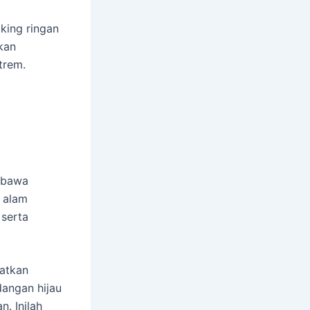
kking ringan
kan
trem.
n
mbawa
i alam
 serta
katkan
dangan hijau
. Inilah