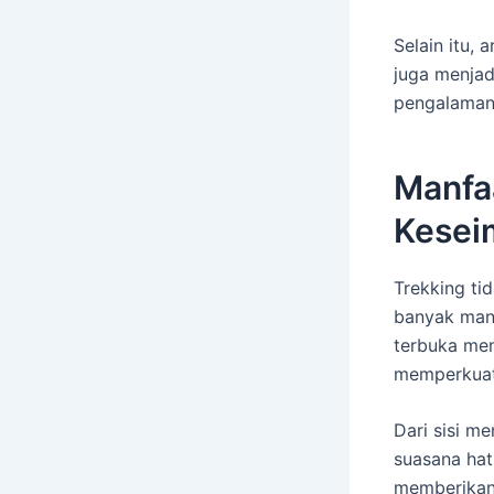
Selain itu,
juga menjad
pengalaman 
Manfa
Kesei
Trekking t
banyak manf
terbuka mem
memperkuat 
Dari sisi m
suasana hat
memberikan 