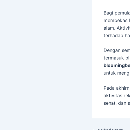
Bagi pemula
membekas k
alam. Aktiv
terhadap ha
Dengan sema
termasuk pl
bloomingb
untuk menge
Pada akhirn
aktivitas re
sehat, dan 