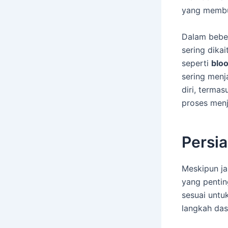
yang membua
Dalam beber
sering dika
seperti
blo
sering menj
diri, termas
proses menj
Persi
Meskipun ja
yang pentin
sesuai unt
langkah das