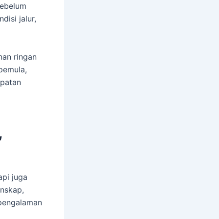
sebelum
isi jalur,
nan ringan
pemula,
epatan
,
api juga
anskap,
i pengalaman