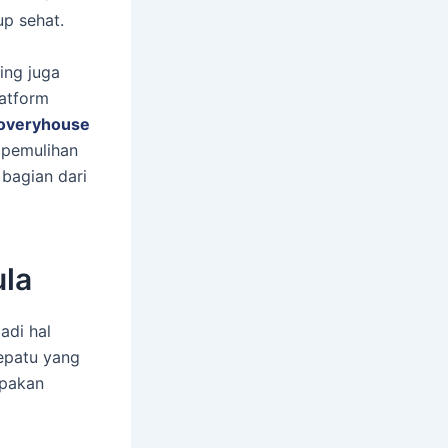
p sehat.
ing juga
latform
overyhouse
 pemulihan
 bagian dari
ula
adi hal
epatu yang
upakan